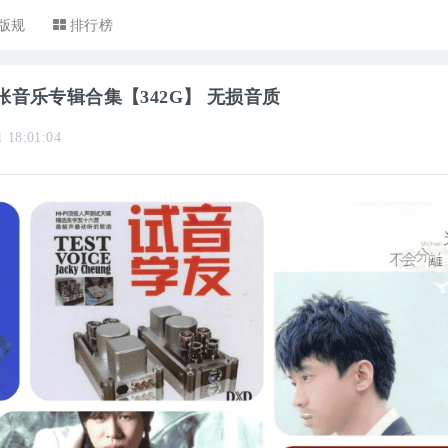
版规
排行榜
490张音乐专辑合集【342G】 无损音质
1 18:01:04