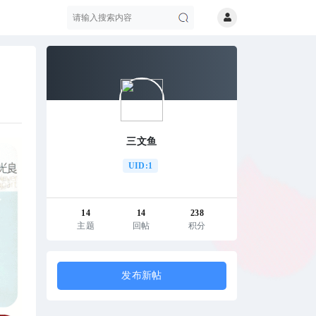
搜
三文鱼
UID:1
14
14
238
主题
回帖
积分
索
发布新帖