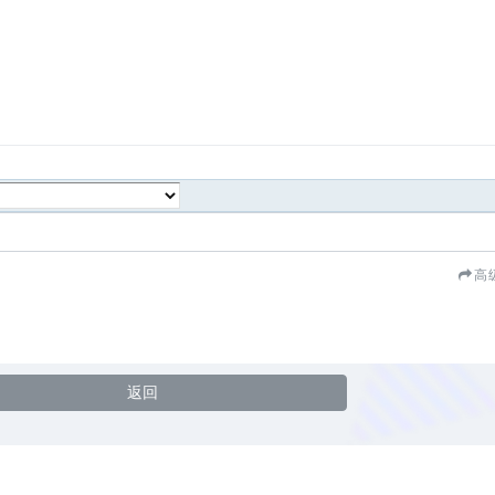
！
高
返回