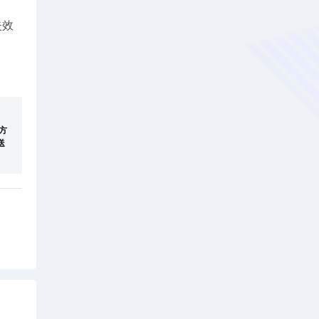
失效
方
送