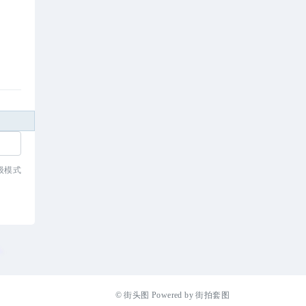
级模式
©
街头图
Powered by
街拍套图