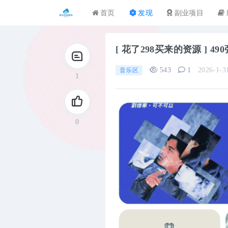
首页
发现
副业项目
[ 花了298买来的资源 ] 
543
1
2026-1-3
音乐区
1
0