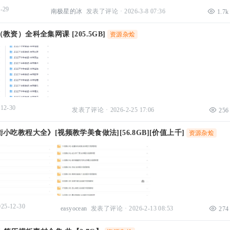
-29
南极星的冰
发表了评论
·
2026-3-8 07:36
1.7k
资）全科全集网课 [205.5GB]
资源杂烩
-12-30
发表了评论
·
2026-2-25 17:06
256
小吃教程大全》[视频教学美食做法][56.8GB][价值上千]
资源杂烩
025-12-30
easyocean
发表了评论
·
2026-2-13 08:53
274