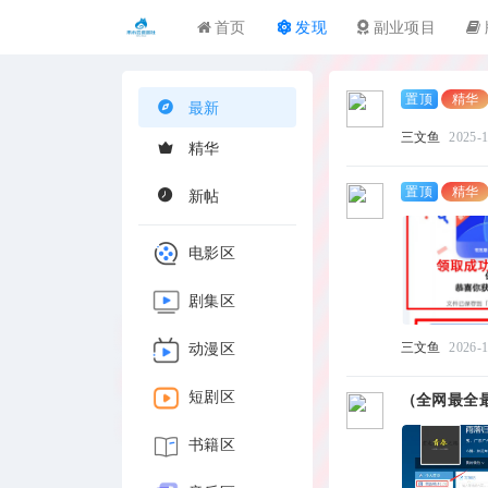
首页
发现
副业项目
精华
置顶
最新
三文鱼
2025-
精华
精华
置顶
新帖
电影区
剧集区
三文鱼
2026-1
动漫区
短剧区
（全网最全最
书籍区