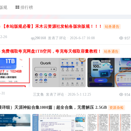
版规
排行榜
【本站版规必看】禾木云资源社发帖各版块版规！！！
站务通告
12-26
qq290168
发表了评论
·
2026-6-17 16:08
957
免费领取夸克网盘1TB空间，夸克每天领取容量教程！
站务通告
-31
三文鱼
发表了评论
·
2026-5-1 12:25
954
详细）天涯神贴合集1000篇 | 超全合集，无需解压 2.5GB
资源杂烩