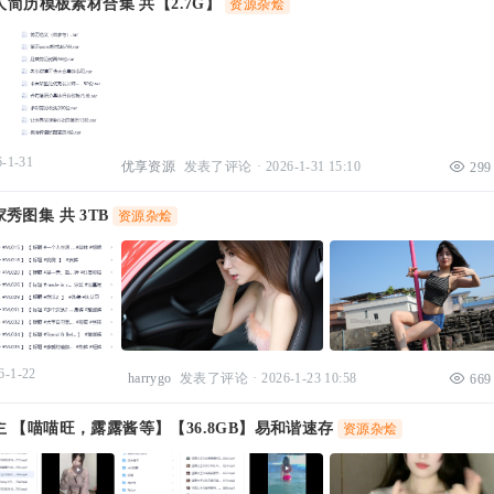
个人简历模板素材合集 共【2.7G】
资源杂烩
6-1-31
优享资源
发表了评论
·
2026-1-31 15:10
299
秀图集 共 3TB
资源杂烩
6-1-22
harrygo
发表了评论
·
2026-1-23 10:58
669
 【喵喵旺，露露酱等】【36.8GB】易和谐速存
资源杂烩