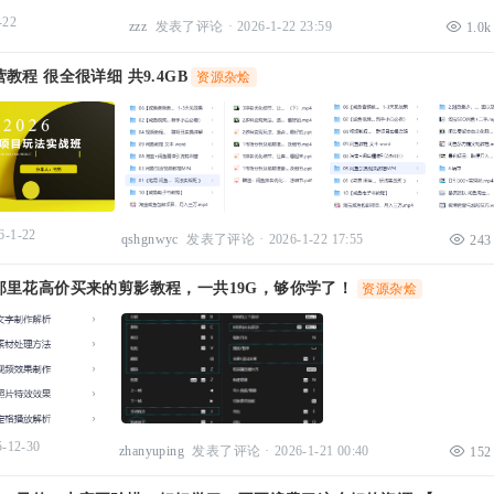
-22
zzz
发表了评论
·
2026-1-22 23:59
1.0k
教程 很全很详细 共9.4GB
资源杂烩
6-1-22
qshgnwyc
发表了评论
·
2026-1-22 17:55
243
那里花高价买来的剪影教程，一共19G，够你学了！
资源杂烩
5-12-30
zhanyuping
发表了评论
·
2026-1-21 00:40
152