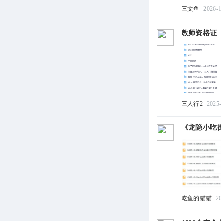
三文鱼
2026-1
教师资格证（教
三人行2
2025
《龙隐小吃街
吃鱼的猫猫
2