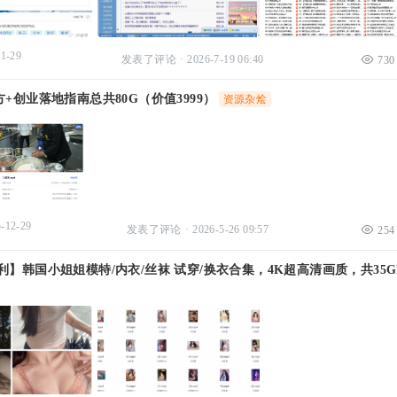
-1-29
发表了评论
·
2026-7-19 06:40
730
方+创业落地指南总共80G（价值3999）
资源杂烩
-12-29
发表了评论
·
2026-5-26 09:57
254
福利】韩国小姐姐模特/内衣/丝袜 试穿/换衣合集，4K超高清画质，共35G