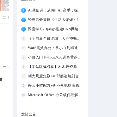
AI基础课，从0到 AI 高手，探索 AI 的无限
1
3
经典高分喜剧《生活大爆炸》1-12季 1080P蓝
2
深度学习-Django搭建CNN网络实现图像识别-
3
（全网最全最详细）天涯神贴合集1000篇 |
4
Word高效办公：从小白到精通 【1.1GB】
5
小白入门 Python八天训练营课程 2.4GB
6
【本站版规必看】禾木云资源社发帖各版块版
7
2
🈲大尺度短剧240部擦边短剧合集 【228.9GB
8
B
99套小吃配方+创业落地指南总共80G（价值39
9
Microsoft Office 办公软件破解版安装包大
10
发帖公告