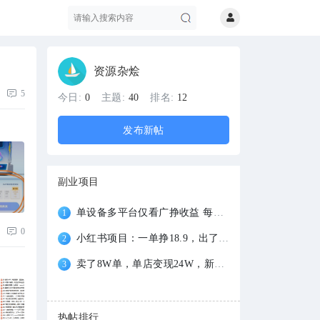
资源杂烩
5
搜
今日:
0
主题:
40
排名:
12
发布新帖
副业项目
单设备多平台仅看广挣收益 每天可达100+ 多
1
0
小红书项目：一单挣18.9，出了1114单，AI项
索
2
卖了8W单，单店变现24W，新手也可以做的稳
3
热帖排行