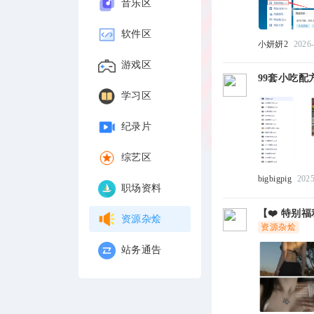
音乐区
软件区
小妍妍2
2026
游戏区
99套小吃配
学习区
纪录片
综艺区
bigbigpig
2025
职场资料
【❤️ 特别
资源杂烩
资源杂烩
站务通告