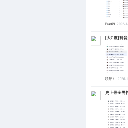
East69
2026-1
[大C度]抖音
哎呀！
2026-1
史上最全男性