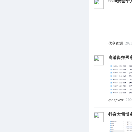
6600余套
优享资源
202
高清街拍买家
qshgnwyc
202
抖音大雷博主