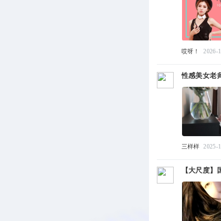
哎呀！
2026-1
性感美女老师
三样样
2025-
【大尺度】国