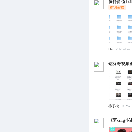
资料价值12
资源杂烩
hbs
2025-12-3
达芬奇视频教
柿子椒
2025-
《两xing小