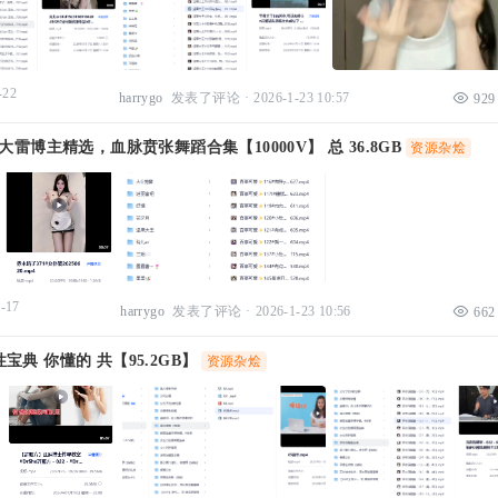
-22
harrygo
发表了评论
·
2026-1-23 10:57
929
大雷博主精选，血脉贲张舞蹈合集【10000V】 总 36.8GB
资源杂烩
-17
harrygo
发表了评论
·
2026-1-23 10:56
662
宝典 你懂的 共【95.2GB】
资源杂烩