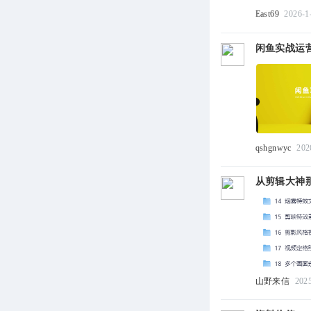
East69
2026-1
闲鱼实战运营
qshgnwyc
202
从剪辑大神
山野来信
202