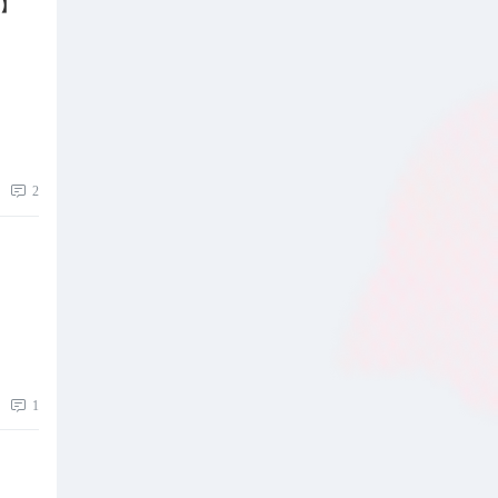
B】
2
1