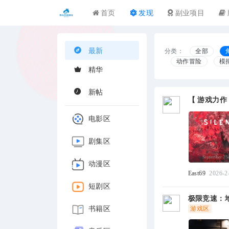
首页
发现
副业项目
最新
分类：
全部
动作冒险
模
精华
新帖
【 游戏力作 
电影区
剧集区
动漫区
East69
2026-2
短剧区
极限竞速：地平
游戏区
书籍区