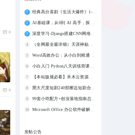
经典高分喜剧《生活大爆炸》1-12季 1080P蓝
1
AI基础课，从0到 AI 高手，探索 AI 的无限
2
0
深度学习-Django搭建CNN网络实现图像识别-
3
（全网最全最详细）天涯神贴合集1000篇 |
4
Word高效办公：从小白到精通 【1.1GB】
5
小白入门 Python八天训练营课程 2.4GB
6
【本站版规必看】禾木云资源社发帖各版块版
7
🈲大尺度短剧240部擦边短剧合集 【228.9GB
8
0
99套小吃配方+创业落地指南总共80G（价值39
9
Microsoft Office 办公软件破解版安装包大
10
发帖公告