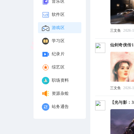
音乐区
软件区
游戏区
三文鱼
2026-1
学习区
仙剑奇侠传1-
纪录片
综艺区
职场资料
三文鱼
2026-1
资源杂烩
【光与影：3
站务通告