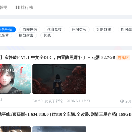
版规
排行榜
角色扮演
恐怖惊悚
体育竞技
休闲益智
策略战旗
即时
拟经营
枪战射击
其他
】寂静岭F V1.1 中文全DLC，内置防黑屏补丁 + xg器 82.7GB
游戏区
-1
East69
发表了评论
·
2026-2-1 15:23
288
线5顶级版v1.634.818.0 [赠810全车辆.全改装.剧情三星存档] 169GB