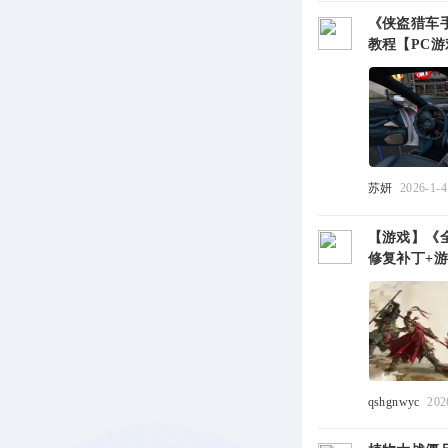
《侠盗猎车手
教程【PC游
苏妍
2026-1-4
【游戏】《全
修复补丁+游
qshgnwyc
202