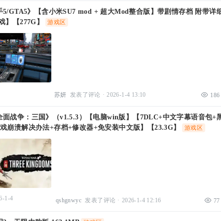
5/GTA5》【含小米SU7 mod + 超大Mod整合版】带剧情存档 附带详
戏】【277G】
游戏区
苏妍
发表了评论
·
2026-1-4 13:10
186
面战争：三国》（v1.5.3）【电脑win版】【7DLC+中文字幕语音包+
戏崩溃解决办法+存档+修改器+免安装中文版】【23.3G】
游戏区
6-1-4
qshgnwyc
发表了评论
·
2026-1-4 12:16
77