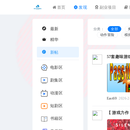
首页
发现
副业项目
最新
分类：
全部
动作冒险
模
精华
新帖
57套趣味游戏
电影区
剧集区
动漫区
East69
2026-2
短剧区
【 游戏力作 
书籍区