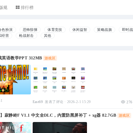
版规
排行榜
角色扮演
恐怖惊悚
体育竞技
休闲益智
策略战旗
即时
拟经营
枪战射击
其他
英语教学PPT 312MB
游戏区
-1
East69
发表了评论
·
2026-2-1 15:29
276
】寂静岭F V1.1 中文全DLC，内置防黑屏补丁 + xg器 82.7GB
游戏区