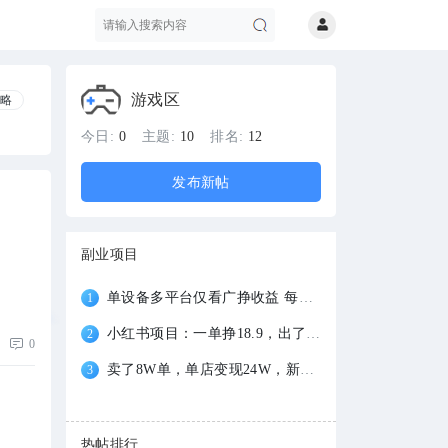
游戏区
战略
搜
今日:
0
主题:
10
排名:
12
发布新帖
副业项目
单设备多平台仅看广挣收益 每天可达100+ 多
1
小红书项目：一单挣18.9，出了1114单，AI项
索
2
0
卖了8W单，单店变现24W，新手也可以做的稳
3
热帖排行