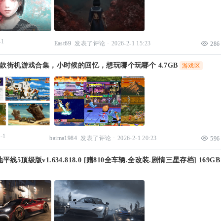
-1
East69
发表了评论
·
2026-2-1 15:23
286
6款街机游戏合集，小时候的回忆，想玩哪个玩哪个 4.7GB
游戏区
-1
baima1984
发表了评论
·
2026-2-1 20:23
596
线5顶级版v1.634.818.0 [赠810全车辆.全改装.剧情三星存档] 169GB