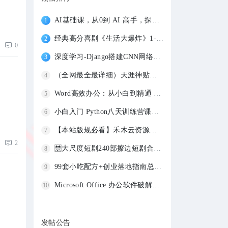
AI基础课，从0到 AI 高手，探索 AI 的无限
1
经典高分喜剧《生活大爆炸》1-12季 1080P蓝
2
0
深度学习-Django搭建CNN网络实现图像识别-
3
（全网最全最详细）天涯神贴合集1000篇 |
4
Word高效办公：从小白到精通 【1.1GB】
5
小白入门 Python八天训练营课程 2.4GB
6
【本站版规必看】禾木云资源社发帖各版块版
7
2
🈲大尺度短剧240部擦边短剧合集 【228.9GB
8
99套小吃配方+创业落地指南总共80G（价值39
9
Microsoft Office 办公软件破解版安装包大
10
发帖公告