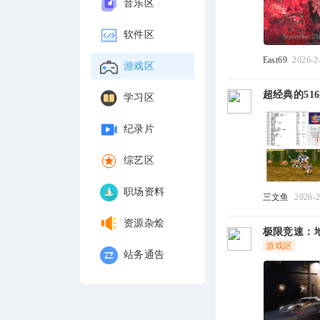
音乐区
软件区
East69
2026-2
游戏区
超经典的51
学习区
纪录片
综艺区
职场资料
三文鱼
2026-2
资源杂烩
极限竞速：地平
游戏区
站务通告